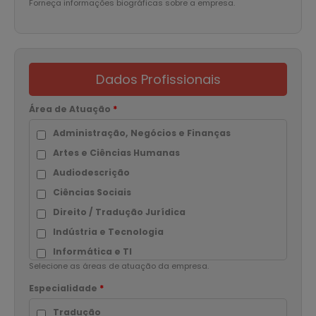
Forneça informações biográficas sobre a empresa.
Dados Profissionais
Área de Atuação
*
Administração, Negócios e Finanças
Artes e Ciências Humanas
Audiodescrição
Ciências Sociais
Direito / Tradução Jurídica
Indústria e Tecnologia
Informática e TI
Selecione as áreas de atuação da empresa.
Interpretação Simultânea
Especialidade
*
Interpretação Consecutiva
Interpretação Comunitária
Tradução