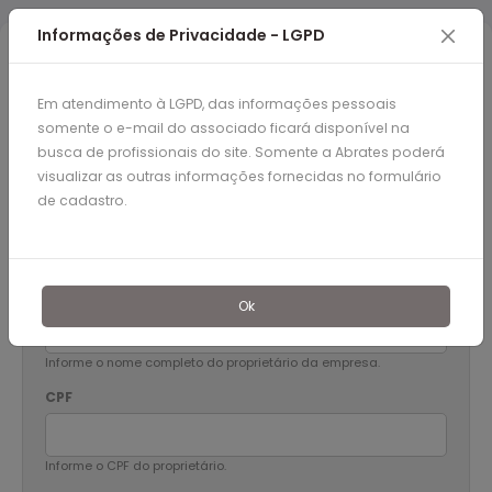
Informações de Privacidade - LGPD
Em atendimento à LGPD, das informações pessoais
somente o e-mail do associado ficará disponível na
Cadastro Pessoa Jurídica
busca de profissionais do site. Somente a Abrates poderá
visualizar as outras informações fornecidas no formulário
de cadastro.
Dados da Empresa
Nome Completo do proprietário
*
Ok
Informe o nome completo do proprietário da empresa.
CPF
Informe o CPF do proprietário.