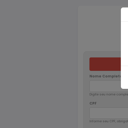
Nome Completo
*
Digite seu nome compl
CPF
Informe seu CPF, obriga