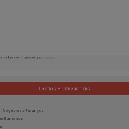
 sobre sua trajetória profissional.
Dados Profissionais
, Negócios e Finanças
ias Humanas
ão