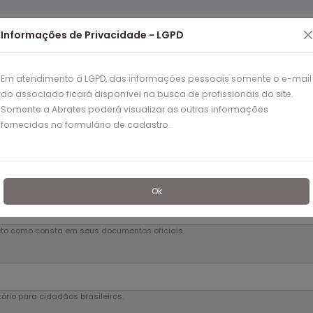
Informações de Privacidade - LGPD
Em atendimento à LGPD, das informações pessoais somente o e-mail
Cadastro
do associado ficará disponível na busca de profissionais do site.
Somente a Abrates poderá visualizar as outras informações
fornecidas no formulário de cadastro.
Informações Pessoais
Ok
eto como consta em seus documentos oficiais.
tório para cidadãos brasileiros.