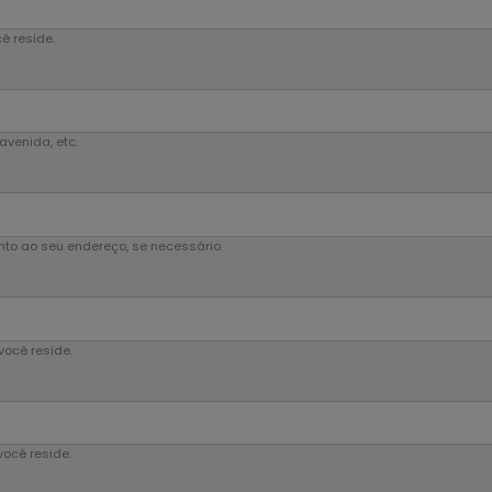
ê reside.
avenida, etc.
to ao seu endereço, se necessário.
você reside.
você reside.