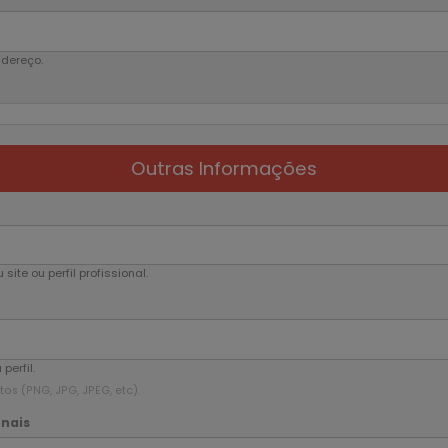
ndereço.
Outras Informações
 site ou perfil profissional.
perfil.
os (PNG, JPG, JPEG, etc).
nais