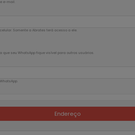
e e-mail.
elular. Somente a Abrates terá acesso a ele.
 que seu WhatsApp fique visível para outros usuários.
 WhatsApp.
Endereço