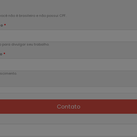
cê não é brasileiro e não possui CPF.
ão
*
 para divulgar seu trabalho.
to
*
scimento.
Contato