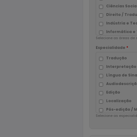
Ciências Socia
Direito / Trad
Indústria e Te
Informática e 
Selecione as áreas de 
Interpretação
Especialidade
*
Interpretação
Interpretação
Tradução
Interpretação
Interpretação
Interpretação
Língua de Sina
Interpretação
Audiodescriç
Jornalismo
Edição
Marketing
Localização
Língua de sina
Pós-edição / 
Selecione as especiali
Língua de sina
Revisão
Localização (a
Transcrição
Localização (j
Transcriação