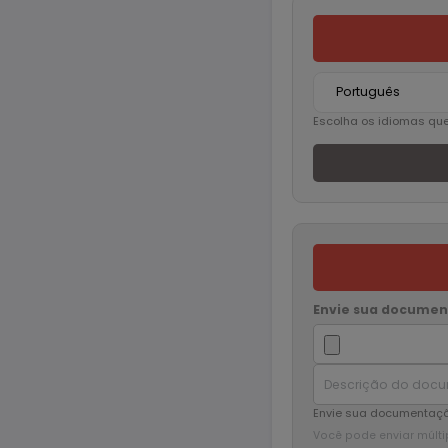
LSE (Legendas
Medicina, Áre
Tradução Audi
Tradução Reli
Escolha os idiomas qu
Tradução Técn
Turismo
Preparação de 
Revisão
Revisão Técni
Tradução Edito
Tradução Jur
Envie sua docume
Tradução Téc
Transcrição
Versão
Outra(s)
Envie sua documentaçã
Você pode enviar múlti