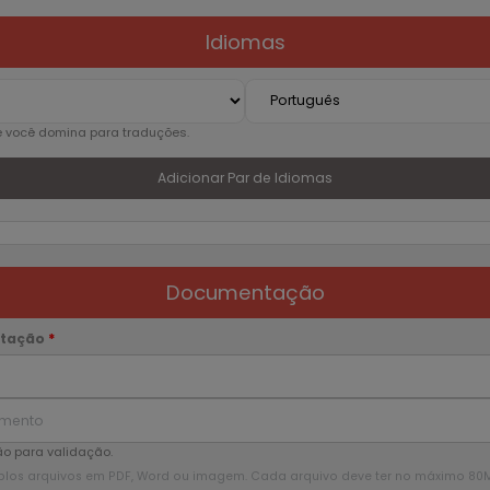
 para Surdos e Ensurdecidos)
Idiomas
a da Saúde e/ou Ciências Biológicas/Neurociências
ovisual (Dublagem, Legendagem e Closed Caption)
giosa
e você domina para traduções.
ica, Engenharias e Ciências Exatas
Adicionar Par de Idiomas
originais (Tradução literária)
ca
Documentação
rial/Literária
amentada
ntação
*
nica
o para validação.
plos arquivos em PDF, Word ou imagem. Cada arquivo deve ter no máximo 80MB